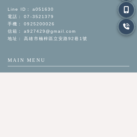
a051630
07-3521379
0925200026
a927429@gmail.com
高雄市楠梓區立安路92巷1號
關於花緒
服務項目
花藝課程
商品展示
花藝作品
最新消息
聯絡我們
花店
高雄花店
楠梓區花店
花店推薦
高雄花店推薦
Designed by
揚京快客
Copyright © 2026
隱私權政策
網站使用條款
..
累積人氣: 56270