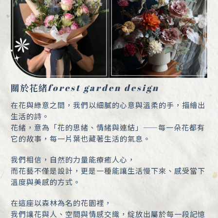
關於花緒
forest garden design
在花與綠意之間，我們以細膩的心意與溫柔的手，描繪出
生活的詩。
花緒，意為「花的思緒、情緒與連結」——
每一朵花都有
它的故事，每一片葉也藏著生活的氣息。
我們相信，自然的力量能療癒人心，
而花藝不僅是設計，更是一種能讓生活慢下來、
感受當下
溫度與美感的方式。
在這座以森林為名的花園裡，
我們讓花與人、空間與情感交織，
綻放出屬於每一段記憶