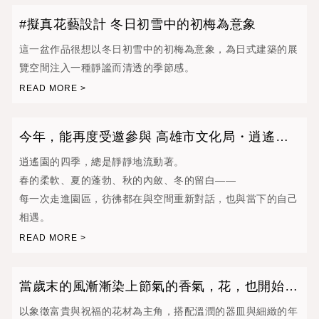
#擬真花藝設計 冬日初雪中的初梅為意象
這一盆作品很想以冬日初雪中的初梅為意象，為日式建築的展
覽空間注入一種靜謐而清透的季節感。
今年，能再度受邀參與 高雄市文化局・逍遙園
「四季」日式花藝佈置
逍遙園的四季，總是靜靜地流動著。
春的柔軟、夏的蓬勃、秋的內斂、冬的留白——
每一次走進園區，彷彿都在與空間重新對話，也與當下的自己
相遇。
當歲末的風漸漸染上節氣的香氣，花，也開始替
新年說話。
以象徵富貴與祝福的花材為主角，搭配溫潤的器皿與細緻的年