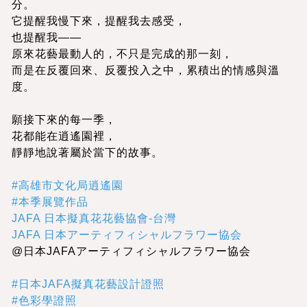
分。
它提醒我慢下來，提醒我去感受，
也提醒我——
原來花藝最動人的，不只是完成的那一刻，
而是在反覆回來、反覆投入之中，累積出的情感與溫
度。
願接下來的每一季，
花都能在逍遙園裡，
靜靜地說著屬於當下的故事。
#高雄市文化局逍遙園
#本季展覽作品
JAFA 日本擬真花花藝協會-台灣
JAFA 日本アーティフィシャルフラワー協会
@日本JAFAアーティフィシャルフラワー協会
#日本JAFA擬真花藝設計證照
#色彩學證照