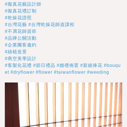
#擬真花藝設計師
#擬真花禮訂制
#乾燥花證照
#台灣花藝
#台灣乾燥花師資課程
#不凋花師資班
#品牌公關活動
#企業團客邀約
#綠植造景
#商空美學設計
#客製化花禮
#節日禮品
#婚禮佈置
#新娘捧花
#bouqu
et
#dryflower
#flower
#taiwanflower
#weeding