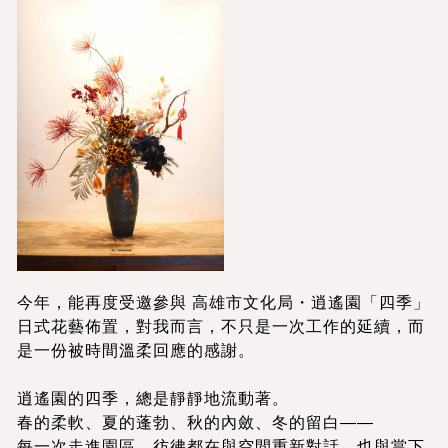
今年，能再度受邀參與 高雄市文化局・逍遙園「四季」
日式花藝佈置，對我而言，不只是一次工作的延續，而
是一份被時間溫柔回應的感謝。
逍遙園的四季，總是靜靜地流動著。
春的柔軟、夏的蓬勃、秋的內斂、冬的留白——
每一次走進園區，彷彿都在與空間重新對話，也與當下